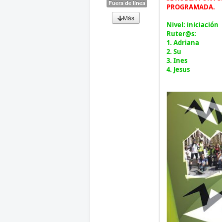
Fuera de línea
PROGRAMADA.
Más
Nivel:
iniciación
Ruter@s:
1. Adriana
2. Su
3. Ines
4. Jesus