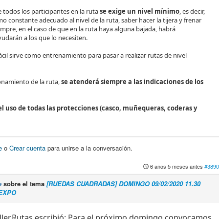
 todos los participantes en la ruta
se exige un nivel mínimo
, es decir,
mo constante adecuado al nivel de la ruta, saber hacer la tijera y frenar
mpre, en el caso de que en la ruta haya alguna bajada, habrá
udarán a los que lo necesiten.
fácil sirve como entrenamiento para pasar a realizar rutas de nivel
onamiento de la ruta,
se atenderá siempre a las indicaciones de los
uso de todas las protecciones (casco, muñequeras, coderas y
e
o
Crear cuenta
para unirse a la conversación.
6 años 5 meses antes
#3890
e
sobre el tema
[RUEDAS CUADRADAS] DOMINGO 09/02/2020 11.30
 EXPO
ler.Rutas escribió: Para el próximo domingo convocamos