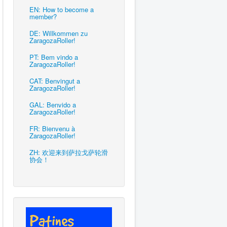
EN: How to become a
member?
DE: Willkommen zu
ZaragozaRoller!
PT: Bem vindo a
ZaragozaRoller!
CAT: Benvingut a
ZaragozaRoller!
GAL: Benvido a
ZaragozaRoller!
FR: Bienvenu à
ZaragozaRoller!
ZH: 欢迎来到萨拉戈萨轮滑
协会！