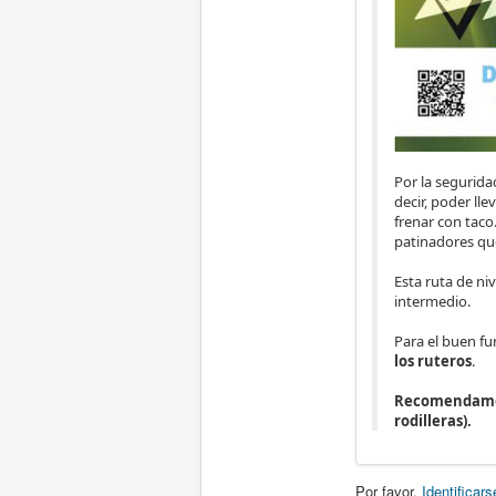
Por la segurida
decir, poder lle
frenar con taco
patinadores que
Esta ruta de ni
intermedio.
Para el buen fu
los ruteros
.
Recomendamos 
rodilleras).
Por favor,
Identificars