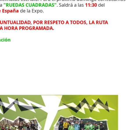
da
"RUEDAS CUADRADAS"
. Saldrá a las
11:30
del
e España
de la Expo.
PUNTUALIDAD, POR RESPETO A TODOS, LA RUTA
LA HORA PROGRAMADA.
ación