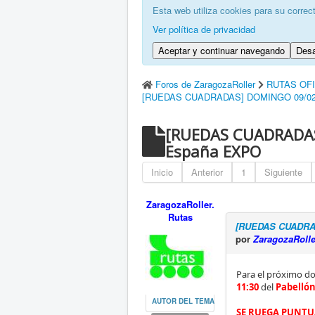
Esta web utiliza cookies para su correc
Ver política de privacidad
Aceptar y continuar navegando
Desa
Foros de ZaragozaRoller
RUTAS OF
[RUEDAS CUADRADAS] DOMINGO 09/02/2
[RUEDAS CUADRADAS
España EXPO
Inicio
Anterior
1
Siguiente
ZaragozaRoller.
Rutas
[RUEDAS CUADRAD
por
ZaragozaRolle
Para el próximo 
11:30
del
Pabellón
AUTOR DEL TEMA
SE RUEGA PUNTU