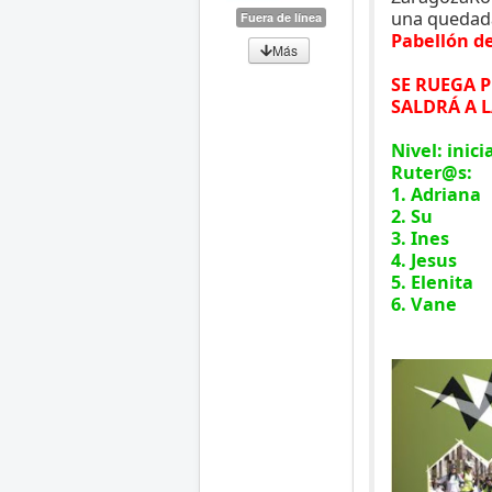
una queda
Fuera de línea
Pabellón d
Más
SE RUEGA 
SALDRÁ A 
Nivel:
inici
Ruter@s:
1. Adriana
2. Su
3. Ines
4. Jesus
5. Elenita
6. Vane