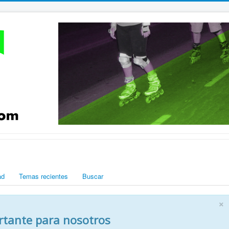
ad
Temas recientes
Buscar
×
rtante para nosotros