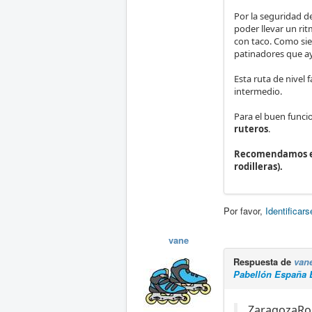
Por la seguridad de
poder llevar un rit
con taco. Como sie
patinadores que ay
Esta ruta de nivel 
intermedio.
Para el buen funci
ruteros
.
Recomendamos el 
rodilleras).
Por favor,
Identificars
vane
Respuesta de
van
Pabellón España
ZaragozaRol