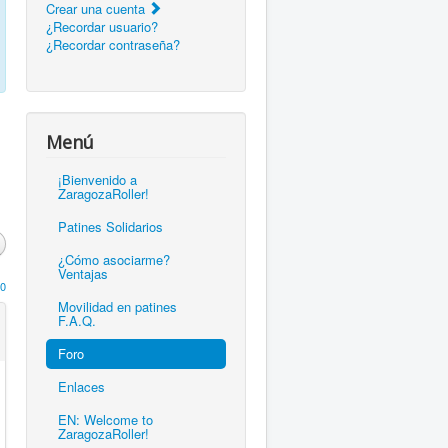
Crear una cuenta
¿Recordar usuario?
¿Recordar contraseña?
Menú
¡Bienvenido a
ZaragozaRoller!
Patines Solidarios
¿Cómo asociarme?
Ventajas
0
Movilidad en patines
F.A.Q.
Foro
Enlaces
EN: Welcome to
ZaragozaRoller!