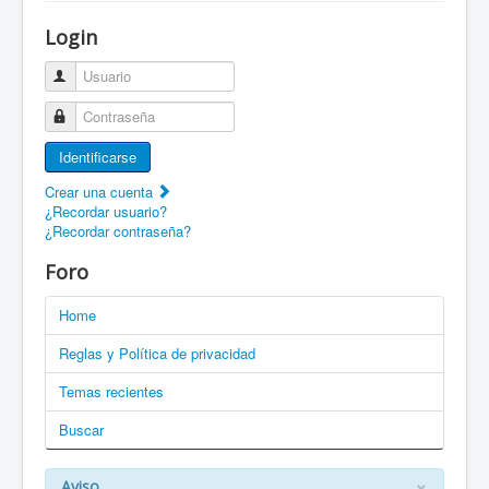
¡Bienvenido a ZaragozaRoller!
Login
Patines Solidarios
Usuario
¿Cómo asociarme? Ventajas
Contraseña
Movilidad en patines F.A.Q.
Identificarse
Foro
Crear una cuenta
¿Recordar usuario?
Enlaces
¿Recordar contraseña?
EN: Welcome to ZaragozaRoller!
Foro
EN: How to become a member?
Home
DE: Willkommen zu ZaragozaRoller!
Reglas y Política de privacidad
PT: Bem vindo a ZaragozaRoller!
Temas recientes
Buscar
CAT: Benvingut a ZaragozaRoller!
GAL: Benvido a ZaragozaRoller!
×
Aviso