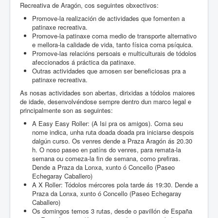
Recreativa de Aragón, cos seguintes obxectivos:
Promove-la realización de actividades que fomenten a
patinaxe recreativa.
Promove-la patinaxe coma medio de transporte alternativo
e mellora-la calidade de vida, tanto física coma psíquica.
Promove-las relacións persoais e multiculturais de tódolos
afeccionados á práctica da patinaxe.
Outras actividades que amosen ser beneficiosas pra a
patinaxe recreativa.
As nosas actividades son abertas, dirixidas a tódolos maiores
de idade, desenvolvéndose sempre dentro dun marco legal e
principalmente son as seguintes:
A Easy Easy Roller: (A Isi pra os amigos). Coma seu
nome indica, unha ruta doada doada pra iniciarse despois
dalgún curso. Os venres dende a Praza Aragón ás 20.30
h. O noso paseo en patíns do venres, para remata-la
semana ou comeza-la fin de semana, como prefiras.
Dende a Praza da Lonxa, xunto ó Concello (Paseo
Echegaray Caballero)
A X Roller: Tódolos mércores pola tarde ás 19:30. Dende a
Praza da Lonxa, xunto ó Concello (Paseo Echegaray
Caballero)
Os domingos temos 3 rutas, desde o pavillón de España