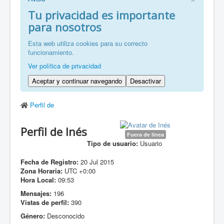
FR: Bienvenu à ZaragozaRoller!
Tu privacidad es importante
para nosotros
ZH: 欢迎来到萨拉戈萨轮滑协会！
Esta web utiliza cookies para su correcto
funcionamiento.
Ver política de privacidad
Aceptar y continuar navegando
Desactivar
Perfil de
Perfil de Inés
Fuera de línea
Tipo de usuario:
Usuario
Fecha de Registro:
20 Jul 2015
Zona Horaria:
UTC +0:00
Hora Local:
09:53
Mensajes:
196
Vistas de perfil:
390
Género:
Desconocido