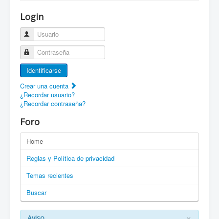
¡Bienvenido a ZaragozaRoller!
Login
Patines Solidarios
Usuario
¿Cómo asociarme? Ventajas
Contraseña
Movilidad en patines F.A.Q.
Identificarse
Foro
Crear una cuenta
¿Recordar usuario?
Enlaces
¿Recordar contraseña?
EN: Welcome to ZaragozaRoller!
Foro
EN: How to become a member?
Home
DE: Willkommen zu ZaragozaRoller!
Reglas y Política de privacidad
PT: Bem vindo a ZaragozaRoller!
Temas recientes
Buscar
CAT: Benvingut a ZaragozaRoller!
GAL: Benvido a ZaragozaRoller!
×
Aviso