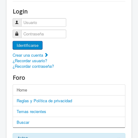
¡Bienvenido a ZaragozaRoller!
Login
Patines Solidarios
Usuario
¿Cómo asociarme? Ventajas
Contraseña
Movilidad en patines F.A.Q.
Identificarse
Foro
Crear una cuenta
¿Recordar usuario?
Enlaces
¿Recordar contraseña?
EN: Welcome to ZaragozaRoller!
Foro
EN: How to become a member?
Home
DE: Willkommen zu ZaragozaRoller!
Reglas y Política de privacidad
PT: Bem vindo a ZaragozaRoller!
Temas recientes
Buscar
CAT: Benvingut a ZaragozaRoller!
GAL: Benvido a ZaragozaRoller!
×