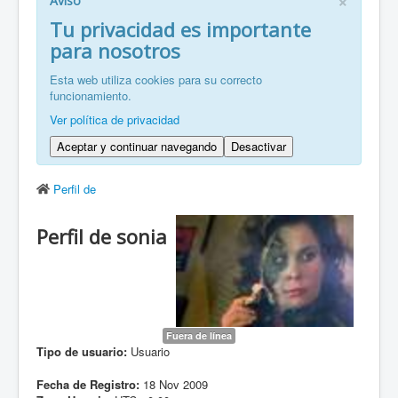
Aviso
FR: Bienvenu à ZaragozaRoller!
Tu privacidad es importante
para nosotros
ZH: 欢迎来到萨拉戈萨轮滑协会！
Esta web utiliza cookies para su correcto
funcionamiento.
Ver política de privacidad
Aceptar y continuar navegando
Desactivar
Perfil de
Perfil de sonia
Fuera de línea
Tipo de usuario:
Usuario
Fecha de Registro:
18 Nov 2009