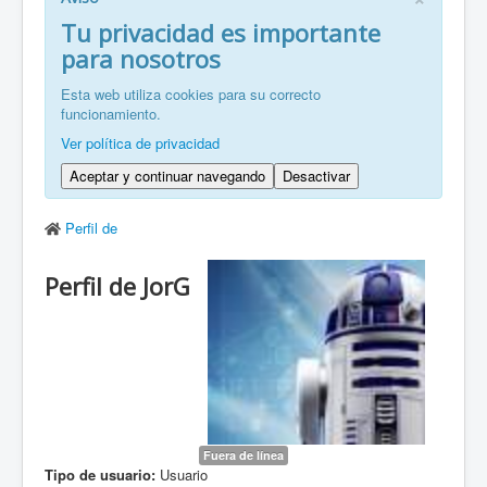
FR: Bienvenu à ZaragozaRoller!
Tu privacidad es importante
para nosotros
ZH: 欢迎来到萨拉戈萨轮滑协会！
Esta web utiliza cookies para su correcto
funcionamiento.
Ver política de privacidad
Aceptar y continuar navegando
Desactivar
Perfil de
Perfil de JorG
Fuera de línea
Tipo de usuario:
Usuario