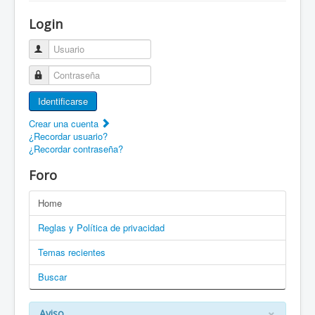
¡Bienvenido a ZaragozaRoller!
Login
Patines Solidarios
Usuario
¿Cómo asociarme? Ventajas
Contraseña
Movilidad en patines F.A.Q.
Identificarse
Foro
Crear una cuenta
¿Recordar usuario?
Enlaces
¿Recordar contraseña?
EN: Welcome to ZaragozaRoller!
Foro
EN: How to become a member?
Home
DE: Willkommen zu ZaragozaRoller!
Reglas y Política de privacidad
PT: Bem vindo a ZaragozaRoller!
Temas recientes
Buscar
CAT: Benvingut a ZaragozaRoller!
GAL: Benvido a ZaragozaRoller!
×
Aviso