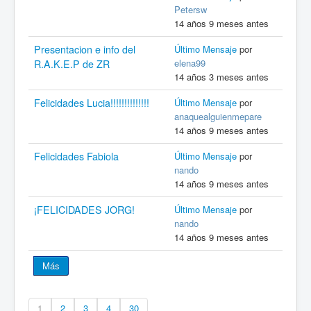
Petersw
14 años 9 meses antes
Presentacion e info del
Último Mensaje
por
elena99
R.A.K.E.P de ZR
14 años 3 meses antes
Felicidades Lucia!!!!!!!!!!!!!!
Último Mensaje
por
anaquealguienmepare
14 años 9 meses antes
Felicidades Fabiola
Último Mensaje
por
nando
14 años 9 meses antes
¡FELICIDADES JORG!
Último Mensaje
por
nando
14 años 9 meses antes
Más
1
2
3
4
30