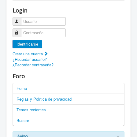
¡Bienvenido a ZaragozaRoller!
Login
Patines Solidarios
Usuario
¿Cómo asociarme? Ventajas
Contraseña
Movilidad en patines F.A.Q.
Identificarse
Foro
Crear una cuenta
¿Recordar usuario?
Enlaces
¿Recordar contraseña?
EN: Welcome to ZaragozaRoller!
Foro
EN: How to become a member?
Home
DE: Willkommen zu ZaragozaRoller!
Reglas y Política de privacidad
PT: Bem vindo a ZaragozaRoller!
Temas recientes
Buscar
CAT: Benvingut a ZaragozaRoller!
GAL: Benvido a ZaragozaRoller!
×
Aviso