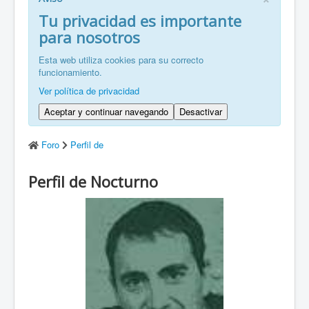
FR: Bienvenu à ZaragozaRoller!
Tu privacidad es importante
para nosotros
ZH: 欢迎来到萨拉戈萨轮滑协会！
Esta web utiliza cookies para su correcto
funcionamiento.
Ver política de privacidad
Aceptar y continuar navegando
Desactivar
Foro
Perfil de
Perfil de Nocturno