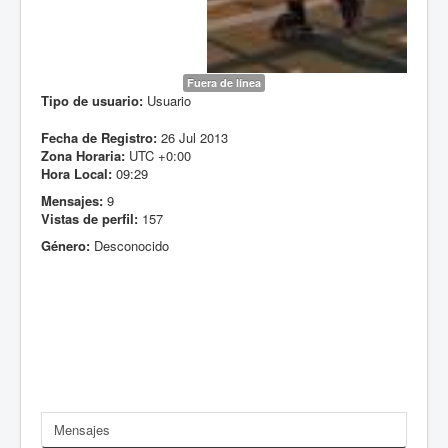
Fuera de línea
Tipo de usuario:
Usuario
Fecha de Registro:
26 Jul 2013
Zona Horaria:
UTC +0:00
Hora Local:
09:29
Mensajes:
9
Vistas de perfil:
157
Género:
Desconocido
Mensajes