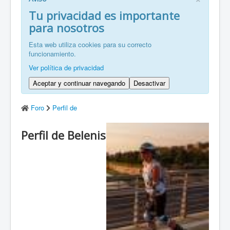
FR: Bienvenu à ZaragozaRoller!
Tu privacidad es importante
para nosotros
ZH: 欢迎来到萨拉戈萨轮滑协会！
Esta web utiliza cookies para su correcto
funcionamiento.
Ver política de privacidad
Aceptar y continuar navegando
Desactivar
Foro
Perfil de
Perfil de Belenis