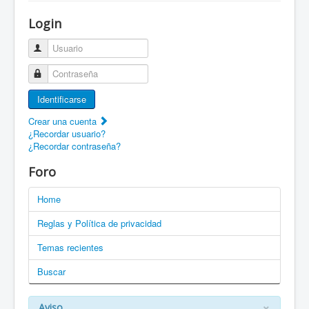
¡Bienvenido a ZaragozaRoller!
Login
Patines Solidarios
Usuario
¿Cómo asociarme? Ventajas
Contraseña
Movilidad en patines F.A.Q.
Identificarse
Foro
Crear una cuenta
¿Recordar usuario?
Enlaces
¿Recordar contraseña?
EN: Welcome to ZaragozaRoller!
Foro
EN: How to become a member?
Home
DE: Willkommen zu ZaragozaRoller!
Reglas y Política de privacidad
PT: Bem vindo a ZaragozaRoller!
Temas recientes
Buscar
CAT: Benvingut a ZaragozaRoller!
GAL: Benvido a ZaragozaRoller!
×
Aviso