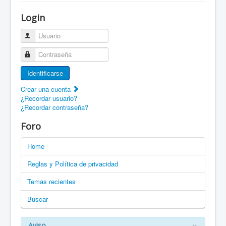
¡Bienvenido a ZaragozaRoller!
Login
Patines Solidarios
Usuario
¿Cómo asociarme? Ventajas
Contraseña
Movilidad en patines F.A.Q.
Identificarse
Foro
Crear una cuenta
¿Recordar usuario?
Enlaces
¿Recordar contraseña?
EN: Welcome to ZaragozaRoller!
Foro
EN: How to become a member?
Home
DE: Willkommen zu ZaragozaRoller!
Reglas y Política de privacidad
PT: Bem vindo a ZaragozaRoller!
Temas recientes
Buscar
CAT: Benvingut a ZaragozaRoller!
GAL: Benvido a ZaragozaRoller!
×
Aviso