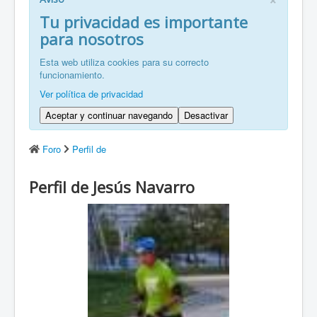
FR: Bienvenu à ZaragozaRoller!
Tu privacidad es importante
para nosotros
ZH: 欢迎来到萨拉戈萨轮滑协会！
Esta web utiliza cookies para su correcto
funcionamiento.
Ver política de privacidad
Aceptar y continuar navegando
Desactivar
Foro
Perfil de
Perfil de Jesús Navarro