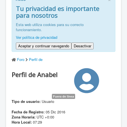
FR: Bienvenu à ZaragozaRoller!
Tu privacidad es importante
para nosotros
ZH: 欢迎来到萨拉戈萨轮滑协会！
Esta web utiliza cookies para su correcto
funcionamiento.
Ver política de privacidad
Aceptar y continuar navegando
Desactivar
Foro
Perfil de
Perfil de Anabel
Fuera de línea
Tipo de usuario:
Usuario
Fecha de Registro:
05 Dic 2016
Zona Horaria:
UTC +0:00
Hora Local:
07:29