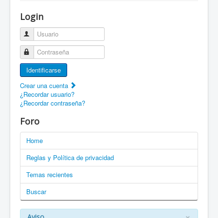
¡Bienvenido a ZaragozaRoller!
Login
Patines Solidarios
Usuario
¿Cómo asociarme? Ventajas
Contraseña
Movilidad en patines F.A.Q.
Identificarse
Foro
Crear una cuenta
¿Recordar usuario?
Enlaces
¿Recordar contraseña?
EN: Welcome to ZaragozaRoller!
Foro
EN: How to become a member?
Home
DE: Willkommen zu ZaragozaRoller!
Reglas y Política de privacidad
PT: Bem vindo a ZaragozaRoller!
Temas recientes
Buscar
CAT: Benvingut a ZaragozaRoller!
GAL: Benvido a ZaragozaRoller!
×
Aviso