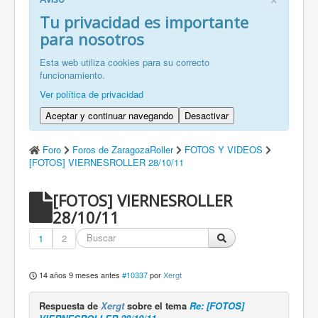
FR: Bienvenu à ZaragozaRoller!
Tu privacidad es importante
para nosotros
ZH: 欢迎来到萨拉戈萨轮滑协会！
Esta web utiliza cookies para su correcto
funcionamiento.
Ver política de privacidad
Aceptar y continuar navegando
Desactivar
Foro
Foros de ZaragozaRoller
FOTOS Y VIDEOS
[FOTOS] VIERNESROLLER 28/10/11
[FOTOS] VIERNESROLLER
28/10/11
1
2
14 años 9 meses antes
#10337
por
Xergt
Respuesta de
Xergt
sobre el tema
Re: [FOTOS]