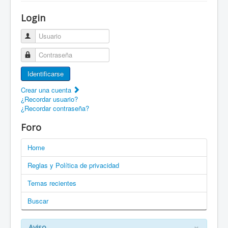
¡Bienvenido a ZaragozaRoller!
Login
Patines Solidarios
Usuario
¿Cómo asociarme? Ventajas
Contraseña
Movilidad en patines F.A.Q.
Identificarse
Foro
Crear una cuenta
¿Recordar usuario?
Enlaces
¿Recordar contraseña?
EN: Welcome to ZaragozaRoller!
Foro
EN: How to become a member?
Home
DE: Willkommen zu ZaragozaRoller!
Reglas y Política de privacidad
PT: Bem vindo a ZaragozaRoller!
Temas recientes
Buscar
CAT: Benvingut a ZaragozaRoller!
GAL: Benvido a ZaragozaRoller!
×
Aviso