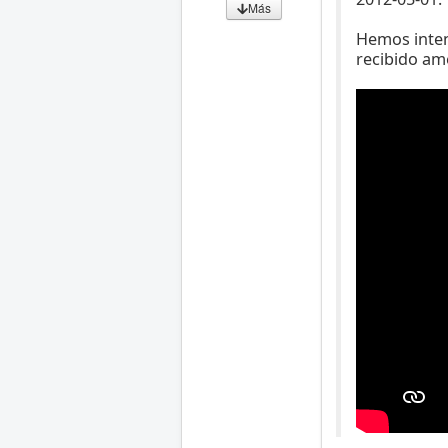
Más
Hemos inten
recibido am