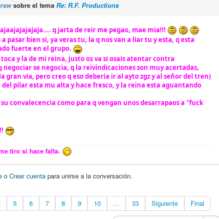
ersw
sobre el tema
Re: R.F. Productions
jajaajajajajaja.... q jarta de reir me pegao, mae mia!!!
 a pasar bien si, ya veras tu, la q nos van a liar tu y esta, q esta
do fuerte en el grupo.
toca y la de mi reina, justo os va si osais atentar contra
 q negociar se negocia, q la reivindicaciones son muy acertadas,
la gran via, pero creo q eso deberia ir al ayto zgz y al señor del tren)
 del pilar esta mu alta y hace fresco, y la reina esta aguantando
a, su convalecencia como para q vengan unos desarrapaos a "fuck
!!
e tiro si hace falta.
e
o
Crear cuenta
para unirse a la conversación.
4
5
6
7
8
9
10
...
33
Siguiente
Final