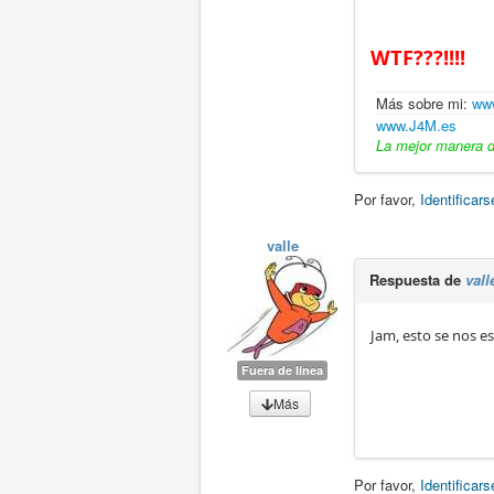
WTF???!!!!
Más sobre mi:
www
www.J4M.es
La mejor manera de
Por favor,
Identificars
valle
Respuesta de
vall
Jam, esto se nos es
Fuera de línea
Más
Por favor,
Identificars