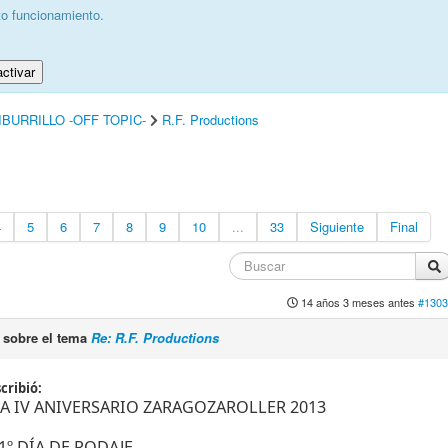
to funcionamiento.
ctivar
IBURRILLO -OFF TOPIC-
R.F. Productions
4
5
6
7
8
9
10
...
33
Siguiente
Final
14 años 3 meses antes
#1303
sobre el tema
Re: R.F. Productions
cribió:
A IV ANIVERSARIO ZARAGOZAROLLER 2013
 1º DÍA DE RODAJE