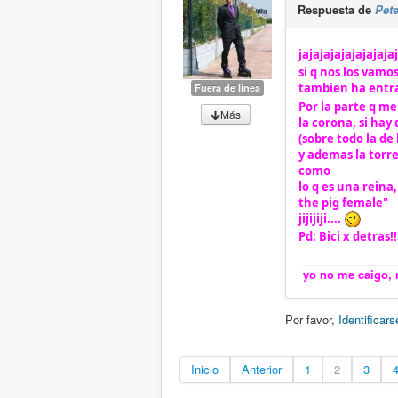
Respuesta de
Pet
jajajajajajajajaja
si q nos los vamos
tambien ha entra
Fuera de línea
Por la parte q me 
Más
la corona, si hay
(sobre todo la de 
y ademas la torre
como
lo q es una rein
the pig female"
jijijiji....
Pd: Bici x detras!!
yo no me caigo, m
Por favor,
Identificars
Inicio
Anterior
1
2
3