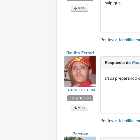
salpique
Más
Por favor,
Identificars
Raulito Ferrari
Respuesta de
Raul
Irsus preparando que
AUTOR DEL TEMA
Fuera de línea
Más
Por favor,
Identificars
Petersw