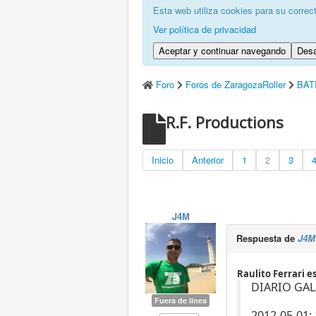
Esta web utiliza cookies para su correc
Ver política de privacidad
Aceptar y continuar navegando
Desa
Foro
Foros de ZaragozaRoller
BAT
R.F. Productions
Inicio
Anterior
1
2
3
J4M
Respuesta de
J4M
Raulito Ferrari es
DIARIO GAL
Fuera de línea
2012-05-01: