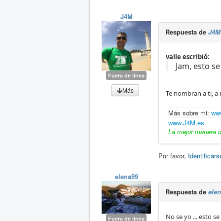
J4M
Respuesta de
J4M
valle escribió:
Jam, esto se
Fuera de línea
Más
Te nombran a ti, a 
Más sobre mi:
www
www.J4M.es
La mejor manera de
Por favor,
Identificars
elena99
Respuesta de
ele
No se yo ... esto 
Fuera de línea