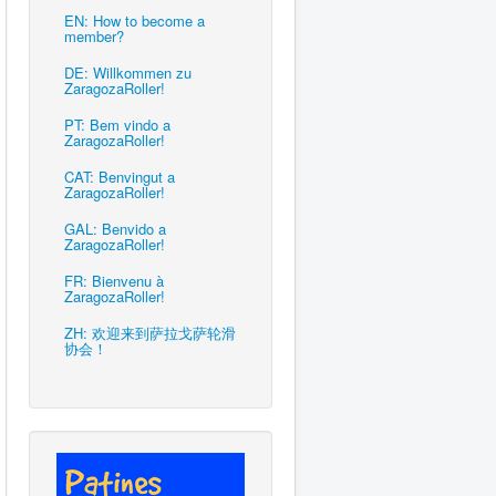
EN: How to become a
member?
DE: Willkommen zu
ZaragozaRoller!
PT: Bem vindo a
ZaragozaRoller!
CAT: Benvingut a
ZaragozaRoller!
GAL: Benvido a
ZaragozaRoller!
FR: Bienvenu à
ZaragozaRoller!
ZH: 欢迎来到萨拉戈萨轮滑
协会！