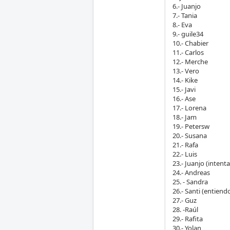
6.- Juanjo
7.- Tania
8.- Eva
9.- guile34
10.- Chabier
11.- Carlos
12.- Merche
13.- Vero
14.- Kike
15.- Javi
16.- Ase
17.- Lorena
18.- Jam
19.- Petersw
20.- Susana
21.- Rafa
22.- Luis
23.- Juanjo (intenta
24.- Andreas
25. - Sandra
26.- Santi (entiend
27.- Guz
28. -Raúl
29.- Rafita
30.- Yolan