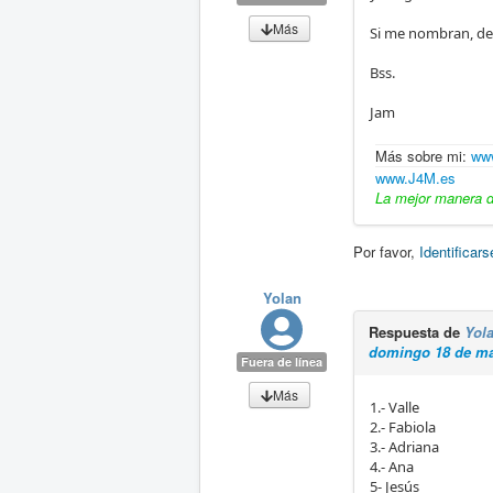
Más
Si me nombran, dec
Bss.
Jam
Más sobre mi:
www
www.J4M.es
La mejor manera de
Por favor,
Identificars
Yolan
Respuesta de
Yol
domingo 18 de ma
Fuera de línea
Más
1.- Valle
2.- Fabiola
3.- Adriana
4.- Ana
5- Jesús