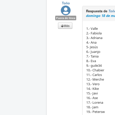
Toño
Respuesta de
Toñ
domingo 18 de ma
Fuera de línea
Más
1.- Valle
2.- Fabiola
3.- Adriana
4.- Ana
5- Jesús
6.- Juanjo
7.- Tania
8.- Eva
9.- guile34
10.- Chabier
11.- Carlos
12.- Merche
13.- Vero
14.- Kike
15.- Javi
16.- Ase
17.- Lorena
18.- Jam
19.- Petersw