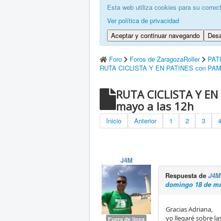
Esta web utiliza cookies para su correc
Ver política de privacidad
Aceptar y continuar navegando
Desa
Foro
Foros de ZaragozaRoller
PAT
RUTA CICLISTA Y EN PATINES con PAMYC
RUTA CICLISTA Y EN
mayo a las 12h
Inicio
Anterior
1
2
3
J4M
Respuesta de
J4M
domingo 18 de ma
Gracias Adriana,
yo llegaré sobre las
Fuera de línea