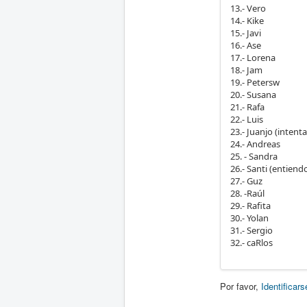
13.- Vero
14.- Kike
15.- Javi
16.- Ase
17.- Lorena
18.- Jam
19.- Petersw
20.- Susana
21.- Rafa
22.- Luis
23.- Juanjo (intenta
24.- Andreas
25. - Sandra
26.- Santi (entiend
27.- Guz
28. -Raúl
29.- Rafita
30.- Yolan
31.- Sergio
32.- caRlos
Por favor,
Identificars