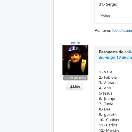
31.- Sergio
Yolan
Por favor,
Identificars
eolic
Respuesta de
eoli
domingo 18 de ma
1.- Valle
2.- Fabiola
Fuera de línea
3.- Adriana
Más
4.- Ana
5- Jesús
6.- Juanjo
7.- Tania
8.- Eva
9.- guile34
10.- Chabier
11.- Carlos
12.- Merche