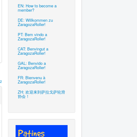
EN: How to become a
member?
DE: Willkommen zu
ZaragozaRoller!
PT: Bem vindo a
ZaragozaRoller!
CAT: Benvingut a
ZaragozaRoller!
GAL: Benvido a
ZaragozaRoller!
FR: Bienvenu à
2
ZaragozaRoller!
ZH: 欢迎来到萨拉戈萨轮滑
协会！