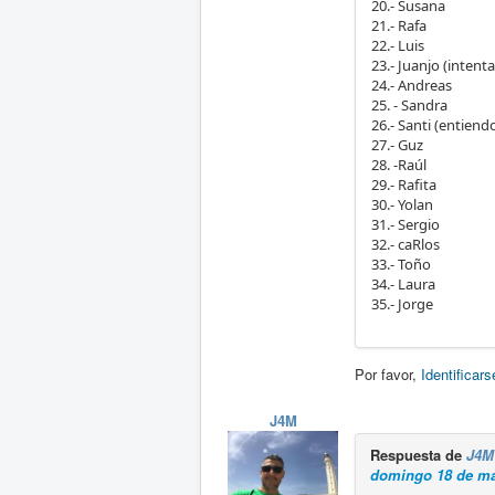
20.- Susana
21.- Rafa
22.- Luis
23.- Juanjo (intenta
24.- Andreas
25. - Sandra
26.- Santi (entiend
27.- Guz
28. -Raúl
29.- Rafita
30.- Yolan
31.- Sergio
32.- caRlos
33.- Toño
34.- Laura
35.- Jorge
Por favor,
Identificars
J4M
Respuesta de
J4M
domingo 18 de ma