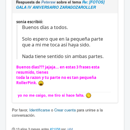
Respuesta de
Petersw
sobre el tema
Re: [FOTOS]
GALA IV ANIVERSARIO ZARAGOZAROLLER
sonia escribió:
Buenos días a todos.
Solo espero que en la pequeña parte
que a mi me toca así haya sido.
Nada tiene sentido sin ambas partes.
Buenos dias??? jajaja... en estas 3 frases esta
resumido, tienes
toda la razon y tu parte no es tan pequeña
RollerPink.
yo no me caigo, me tiro si hace falta.
Por favor,
Identificarse
o
Crear cuenta
para unirse a la
conversación.
13 años 3 meses antes
#21058
por
J4M