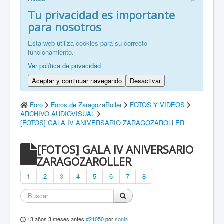
FR: Bienvenu à ZaragozaRoller!
Tu privacidad es importante
para nosotros
ZH: 欢迎来到萨拉戈萨轮滑协会！
Esta web utiliza cookies para su correcto
funcionamiento.
Ver política de privacidad
Aceptar y continuar navegando
Desactivar
Foro
Foros de ZaragozaRoller
FOTOS Y VIDEOS
ARCHIVO AUDIOVISUAL
[FOTOS] GALA IV ANIVERSARIO ZARAGOZAROLLER
[FOTOS] GALA IV ANIVERSARIO
ZARAGOZAROLLER
1
2
3
4
5
6
7
8
13 años 3 meses antes
#21050
por
sonia