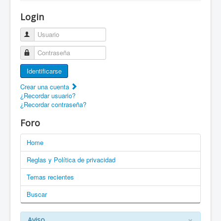
¡Bienvenido a ZaragozaRoller!
Login
Patines Solidarios
Usuario
¿Cómo asociarme? Ventajas
Contraseña
Movilidad en patines F.A.Q.
Identificarse
Foro
Crear una cuenta
¿Recordar usuario?
Enlaces
¿Recordar contraseña?
EN: Welcome to ZaragozaRoller!
Foro
EN: How to become a member?
Home
DE: Willkommen zu ZaragozaRoller!
Reglas y Política de privacidad
PT: Bem vindo a ZaragozaRoller!
Temas recientes
Buscar
CAT: Benvingut a ZaragozaRoller!
GAL: Benvido a ZaragozaRoller!
×
Aviso