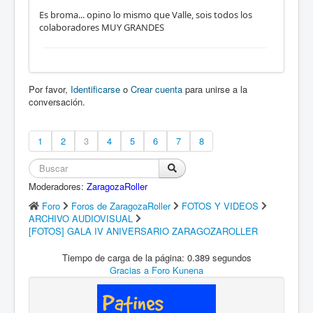
Es broma... opino lo mismo que Valle, sois todos los
colaboradores MUY GRANDES
Por favor,
Identificarse
o
Crear cuenta
para unirse a la
conversación.
1
2
3
4
5
6
7
8
Moderadores:
ZaragozaRoller
Foro
Foros de ZaragozaRoller
FOTOS Y VIDEOS
ARCHIVO AUDIOVISUAL
[FOTOS] GALA IV ANIVERSARIO ZARAGOZAROLLER
Tiempo de carga de la página: 0.389 segundos
Gracias a
Foro Kunena