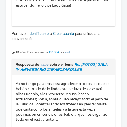
Gracias mil Sonia!! Eres genial! Nos hiciste pasar un rato
estupendo. Te lo dice Lady Gagá!
Por favor,
Identificarse
o
Crear cuenta
para unirse a la
conversación.
13 años 3 meses antes
#21064
por
valle
Respuesta de
valle
sobre el tema
Re: [FOTOS] GALA
IV ANIVERSARIO ZARAGOZAROLLER
Yo no tengo palabras para agradecer a todos los que os
habéis currado de lo lindo este pedazo de Gala: Raúl -
alias Eugenio, alias Scorserse- y sus vídeos y
actuaciones; Sonia, sobre quien recayó todo el peso de
la Gala; los López tallando los trofeos en piedra; Marta,
que canta cono los ángeles y a la que esta vez sí
pudimos oir en condiciones; Fabiola, que nos organizó
todo en el restaurante.....