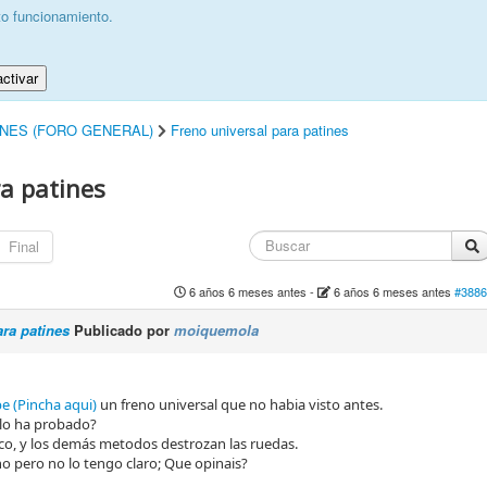
to funcionamiento.
ctivar
INES (FORO GENERAL)
Freno universal para patines
ra patines
Final
6 años 6 meses antes
-
6 años 6 meses antes
#3886
ara patines
Publicado por
moiquemola
e (Pincha aqui)
un freno universal que no habia visto antes.
 lo ha probado?
aco, y los demás metodos destrozan las ruedas.
 pero no lo tengo claro; Que opinais?