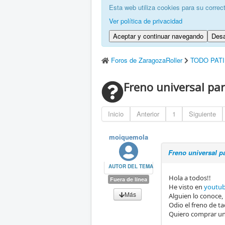
Esta web utiliza cookies para su correc
Ver política de privacidad
Aceptar y continuar navegando
Desa
Foros de ZaragozaRoller
TODO PAT
Freno universal pa
Inicio
Anterior
1
Siguiente
moiquemola
Freno universal p
AUTOR DEL TEMA
Hola a todos!!
Fuera de línea
He visto en
youtub
Más
Alguien lo conoce,
Odio el freno de t
Quiero comprar uno