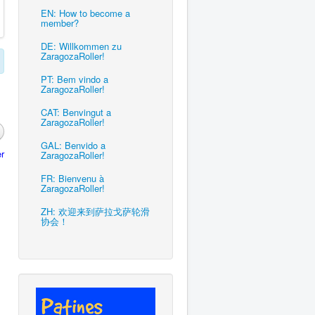
EN: How to become a
member?
DE: Willkommen zu
ZaragozaRoller!
PT: Bem vindo a
ZaragozaRoller!
CAT: Benvingut a
ZaragozaRoller!
GAL: Benvido a
r
ZaragozaRoller!
FR: Bienvenu à
ZaragozaRoller!
ZH: 欢迎来到萨拉戈萨轮滑
协会！