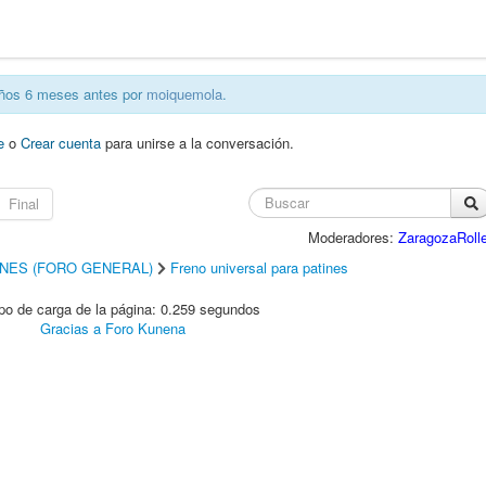
años 6 meses antes por
moiquemola
.
e
o
Crear cuenta
para unirse a la conversación.
Final
Moderadores:
ZaragozaRolle
INES (FORO GENERAL)
Freno universal para patines
o de carga de la página: 0.259 segundos
Gracias a
Foro Kunena