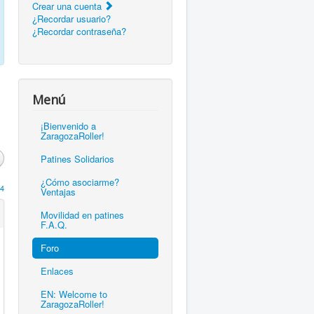
Crear una cuenta
¿Recordar usuario?
¿Recordar contraseña?
Menú
¡Bienvenido a
ZaragozaRoller!
Patines Solidarios
¿Cómo asociarme?
4
Ventajas
Movilidad en patines
F.A.Q.
Foro
Enlaces
EN: Welcome to
ZaragozaRoller!