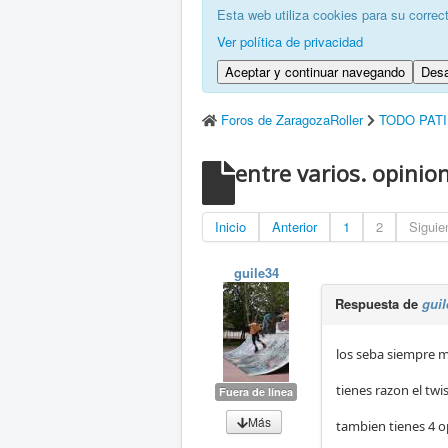
Esta web utiliza cookies para su correc
Ver política de privacidad
Aceptar y continuar navegando
Desa
Foros de ZaragozaRoller
TODO PAT
entre varios. opinio
Inicio
Anterior
1
2
Siguie
guile34
Respuesta de
guil
los seba siempre 
tienes razon el twi
Fuera de línea
Más
tambien tienes 4 o