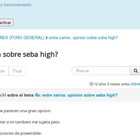
to funcionamiento.
ctivar
INES (FORO GENERAL)
entre varios. opinion sobre seba high?
n sobre seba high?
nte
Final
12 años 3 meses antes
#2844
e34
sobre el tema
Re: entre varios. opinion sobre seba high?
me parecen una gran opcion.
ster a mi tambien me sujeta peor.
pciones de powerslide: