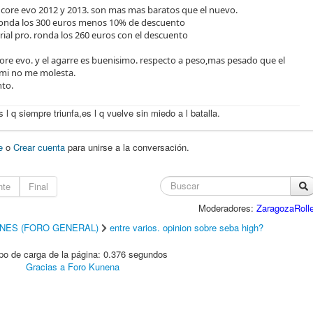
dcore evo 2012 y 2013. son mas mas baratos que el nuevo.
 ronda los 300 euros menos 10% de descuento
rial pro. ronda los 260 euros con el descuento
ore evo. y el agarre es buenisimo. respecto a peso,mas pesado que el
a mi no me molesta.
nto.
s l q siempre triunfa,es l q vuelve sin miedo a l batalla.
e
o
Crear cuenta
para unirse a la conversación.
nte
Final
Moderadores:
ZaragozaRolle
INES (FORO GENERAL)
entre varios. opinion sobre seba high?
o de carga de la página: 0.376 segundos
Gracias a
Foro Kunena