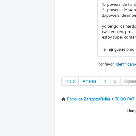
1.- powerslide har
2.- powerslide s4.
3.-powerslide impe
yo tengo los hardc
twister creo. pro 
estoy super conte
el mjr guerrero no 
Por favor,
Identificars
Inicio
Anterior
1
2
Siguie
Foros de ZaragozaRoller
TODO PAT
Tiemp