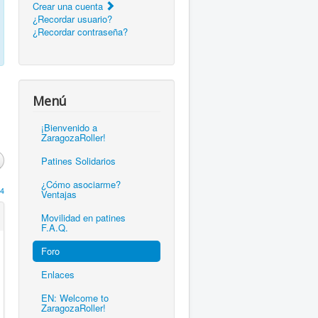
Crear una cuenta
¿Recordar usuario?
¿Recordar contraseña?
Menú
¡Bienvenido a
ZaragozaRoller!
Patines Solidarios
¿Cómo asociarme?
4
Ventajas
Movilidad en patines
F.A.Q.
Foro
Enlaces
EN: Welcome to
ZaragozaRoller!