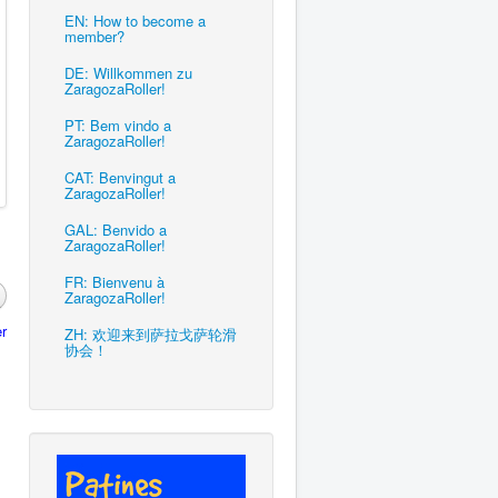
EN: How to become a
member?
DE: Willkommen zu
ZaragozaRoller!
PT: Bem vindo a
ZaragozaRoller!
CAT: Benvingut a
ZaragozaRoller!
GAL: Benvido a
ZaragozaRoller!
FR: Bienvenu à
ZaragozaRoller!
r
ZH: 欢迎来到萨拉戈萨轮滑
协会！