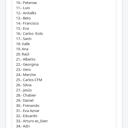
10.- Petersw.
11.- Luis
12.- Anitalks
13.- Beto
14.- Francisco
15.- Eva
16.- Carlos -Eolic
17.- Santi
18. Valle
19. Ana
20. Raúl
21.- Alberto
22.- Georgina
23.- Vero
24.- Merche
25.- Carlos-CFM
26.- Silvia
27.- Jesús
28.- Chabier
29.- Daniel
30.- Frenando
31.- Eva Aznar
32.- Eduardo
33.- Arturo es_bien
34.- Adri