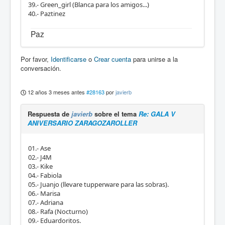
39.- Green_girl (Blanca para los amigos...)
40.- Paztinez
Paz
Por favor,
Identificarse
o
Crear cuenta
para unirse a la
conversación.
12 años 3 meses antes
#28163
por
javierb
Respuesta de
javierb
sobre el tema
Re: GALA V
ANIVERSARIO ZARAGOZAROLLER
01.- Ase
02.- J4M
03.- Kike
04.- Fabiola
05.- Juanjo (llevare tupperware para las sobras).
06.- Marisa
07.- Adriana
08.- Rafa (Nocturno)
09.- Eduardoritos.