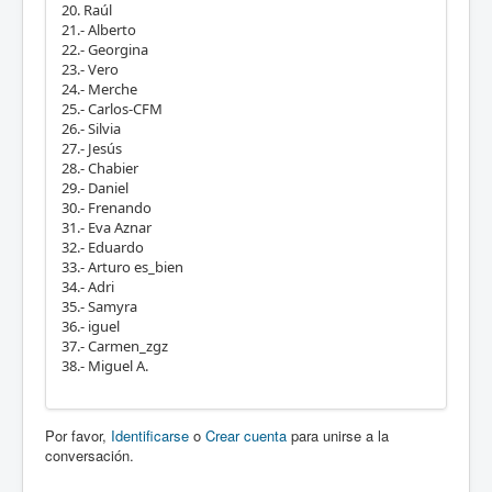
20. Raúl
21.- Alberto
22.- Georgina
23.- Vero
24.- Merche
25.- Carlos-CFM
26.- Silvia
27.- Jesús
28.- Chabier
29.- Daniel
30.- Frenando
31.- Eva Aznar
32.- Eduardo
33.- Arturo es_bien
34.- Adri
35.- Samyra
36.- iguel
37.- Carmen_zgz
38.- Miguel A.
Por favor,
Identificarse
o
Crear cuenta
para unirse a la
conversación.