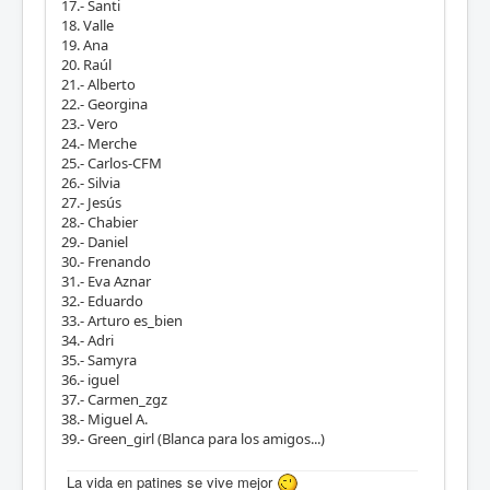
17.- Santi
18. Valle
19. Ana
20. Raúl
21.- Alberto
22.- Georgina
23.- Vero
24.- Merche
25.- Carlos-CFM
26.- Silvia
27.- Jesús
28.- Chabier
29.- Daniel
30.- Frenando
31.- Eva Aznar
32.- Eduardo
33.- Arturo es_bien
34.- Adri
35.- Samyra
36.- iguel
37.- Carmen_zgz
38.- Miguel A.
39.- Green_girl (Blanca para los amigos...)
La vida en patines se vive mejor