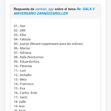
Respuesta de
carmen_zgz
sobre el tema
Re: GALA V
ANIVERSARIO ZARAGOZAROLLER
01.- Ase
02.- J4M
03.- Kike
04.- Fabiola
05.- Juanjo (llevare tupperware para las sobras).
06.- Marisa
07.- Adriana
08.- Rafa (Nocturno)
09.- Eduardoritos.
10.- Petersw.
11.- Luis
12.- Anitalks
13.- Beto
14.- Francisco
15.- Eva
16.- Carlos -Eolic
17.- Santi
18. Valle
19. Ana
20. Raúl