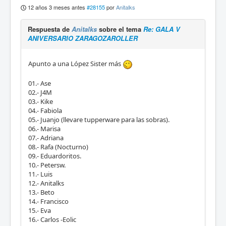
12 años 3 meses antes
#28155
por
Anitalks
Respuesta de
Anitalks
sobre el tema
Re: GALA V
ANIVERSARIO ZARAGOZAROLLER
Apunto a una López Sister más
01.- Ase
02.- J4M
03.- Kike
04.- Fabiola
05.- Juanjo (llevare tupperware para las sobras).
06.- Marisa
07.- Adriana
08.- Rafa (Nocturno)
09.- Eduardoritos.
10.- Petersw.
11.- Luis
12.- Anitalks
13.- Beto
14.- Francisco
15.- Eva
16.- Carlos -Eolic