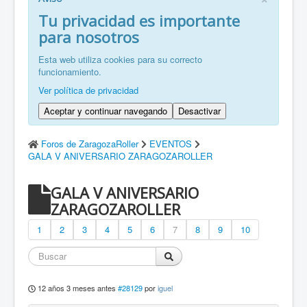
FR: Bienvenu à ZaragozaRoller!
Tu privacidad es importante
para nosotros
ZH: 欢迎来到萨拉戈萨轮滑协会！
Esta web utiliza cookies para su correcto
funcionamiento.
Ver política de privacidad
Aceptar y continuar navegando
Desactivar
Foros de ZaragozaRoller
EVENTOS
GALA V ANIVERSARIO ZARAGOZAROLLER
GALA V ANIVERSARIO
ZARAGOZAROLLER
1
2
3
4
5
6
7
8
9
10
12 años 3 meses antes
#28129
por
iguel