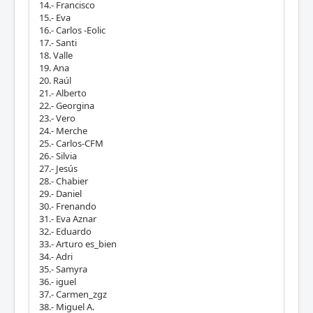
14.- Francisco
15.- Eva
16.- Carlos -Eolic
17.- Santi
18. Valle
19. Ana
20. Raúl
21.- Alberto
22.- Georgina
23.- Vero
24.- Merche
25.- Carlos-CFM
26.- Silvia
27.- Jesús
28.- Chabier
29.- Daniel
30.- Frenando
31.- Eva Aznar
32.- Eduardo
33.- Arturo es_bien
34.- Adri
35.- Samyra
36.- iguel
37.- Carmen_zgz
38.- Miguel A.