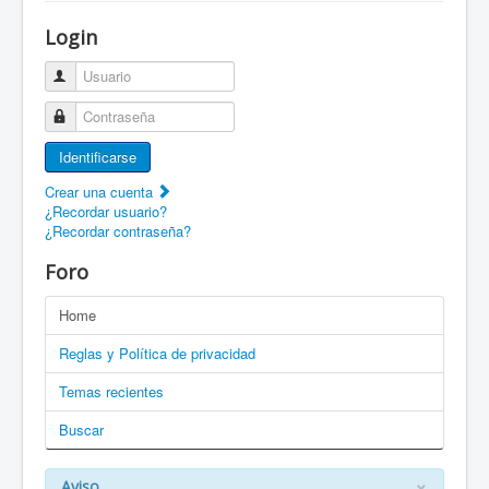
¡Bienvenido a ZaragozaRoller!
Login
Patines Solidarios
Usuario
¿Cómo asociarme? Ventajas
Contraseña
Movilidad en patines F.A.Q.
Identificarse
Foro
Crear una cuenta
¿Recordar usuario?
Enlaces
¿Recordar contraseña?
EN: Welcome to ZaragozaRoller!
Foro
EN: How to become a member?
Home
DE: Willkommen zu ZaragozaRoller!
Reglas y Política de privacidad
PT: Bem vindo a ZaragozaRoller!
Temas recientes
Buscar
CAT: Benvingut a ZaragozaRoller!
GAL: Benvido a ZaragozaRoller!
×
Aviso