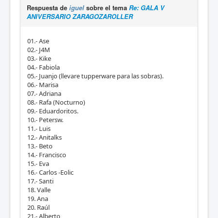
Respuesta de
iguel
sobre el tema
Re: GALA V
ANIVERSARIO ZARAGOZAROLLER
01.- Ase
02.- J4M
03.- Kike
04.- Fabiola
05.- Juanjo (llevare tupperware para las sobras).
06.- Marisa
07.- Adriana
08.- Rafa (Nocturno)
09.- Eduardoritos.
10.- Petersw.
11.- Luis
12.- Anitalks
13.- Beto
14.- Francisco
15.- Eva
16.- Carlos -Eolic
17.- Santi
18. Valle
19. Ana
20. Raúl
21.- Alberto