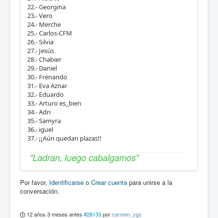
22.- Georgina
23.- Vero
24.- Merche
25.- Carlos-CFM
26.- Silvia
27.- Jesús
28.- Chabier
29.- Daniel
30.- Frenando
31.- Eva Aznar
32.- Eduardo
33.- Arturo es_bien
34.- Adri
35.- Samyra
36.- iguel
37.- ¡¡Aún quedan plazas!!
"Ladran, luego cabalgamos"
Por favor,
Identificarse
o
Crear cuenta
para unirse a la
conversación.
12 años 3 meses antes
#28133
por
carmen_zgz