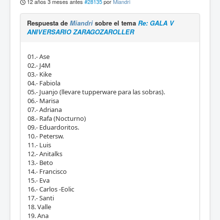
12 años 3 meses antes
#28135
por
Miandri
Respuesta de
Miandri
sobre el tema
Re: GALA V
ANIVERSARIO ZARAGOZAROLLER
01.- Ase
02.- J4M
03.- Kike
04.- Fabiola
05.- Juanjo (llevare tupperware para las sobras).
06.- Marisa
07.- Adriana
08.- Rafa (Nocturno)
09.- Eduardoritos.
10.- Petersw.
11.- Luis
12.- Anitalks
13.- Beto
14.- Francisco
15.- Eva
16.- Carlos -Eolic
17.- Santi
18. Valle
19. Ana