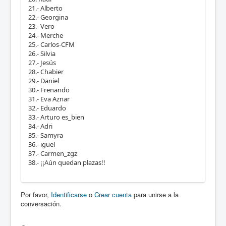
21.- Alberto
22.- Georgina
23.- Vero
24.- Merche
25.- Carlos-CFM
26.- Silvia
27.- Jesús
28.- Chabier
29.- Daniel
30.- Frenando
31.- Eva Aznar
32.- Eduardo
33.- Arturo es_bien
34.- Adri
35.- Samyra
36.- iguel
37.- Carmen_zgz
38.- ¡¡Aún quedan plazas!!
Por favor,
Identificarse
o
Crear cuenta
para unirse a la
conversación.