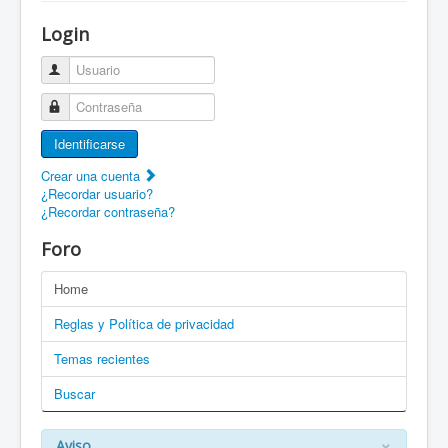
¡Bienvenido a ZaragozaRoller!
Login
Patines Solidarios
Usuario
¿Cómo asociarme? Ventajas
Contraseña
Movilidad en patines F.A.Q.
Identificarse
Foro
Crear una cuenta
¿Recordar usuario?
Enlaces
¿Recordar contraseña?
EN: Welcome to ZaragozaRoller!
Foro
EN: How to become a member?
Home
DE: Willkommen zu ZaragozaRoller!
Reglas y Política de privacidad
PT: Bem vindo a ZaragozaRoller!
Temas recientes
Buscar
CAT: Benvingut a ZaragozaRoller!
GAL: Benvido a ZaragozaRoller!
×
Aviso