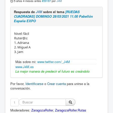
5 años 4 meses antes
#39187
por
J4M
Respuesta de
J4M
sobre el tema
[RUEDAS
CUADRADAS] DOMINGO 28/03/2021 11.00 Pabellón
España EXPO
Nivel: fácil
Ruter@s:
1. Adriana
2. Miguel A
3. Jam
Más sobre mi:
www.twitter.com/_J4M
www.J4M.es
La mejor manera de predecir el futuro es creándolo
Por favor,
Identificarse
o
Crear cuenta
para unirse a la
conversación.
1
Moderadores:
ZaragozaRoller
,
ZaragozaRoller.Rutas