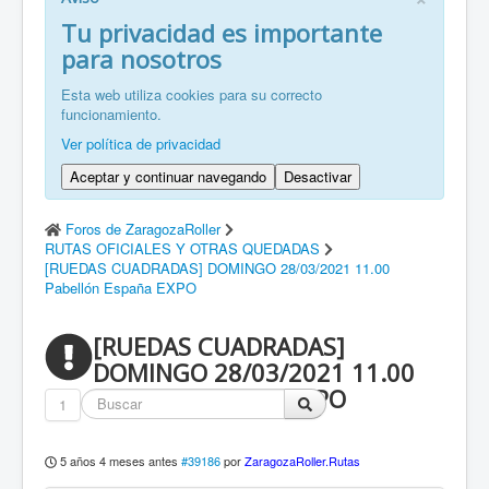
FR: Bienvenu à ZaragozaRoller!
Tu privacidad es importante
para nosotros
ZH: 欢迎来到萨拉戈萨轮滑协会！
Esta web utiliza cookies para su correcto
funcionamiento.
Ver política de privacidad
Aceptar y continuar navegando
Desactivar
Foros de ZaragozaRoller
RUTAS OFICIALES Y OTRAS QUEDADAS
[RUEDAS CUADRADAS] DOMINGO 28/03/2021 11.00
Pabellón España EXPO
[RUEDAS CUADRADAS]
DOMINGO 28/03/2021 11.00
Pabellón España EXPO
1
5 años 4 meses antes
#39186
por
ZaragozaRoller.Rutas