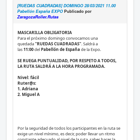
[RUEDAS CUADRADAS] DOMINGO 28/03/2021 11.00
Pabellón España EXPO
Publicado por
ZaragozaRoller.Rutas
MASCARILLA OBLIGATORIA
Para el próximo domingo convocamos una
quedada
"RUEDAS CUADRADAS"
. Saldrá a
las
11:00
del
Pabellón de España
de la Expo.
SE RUEGA PUNTUALIDAD, POR RESPETO A TODOS,
LA RUTA SALDRÁ A LA HORA PROGRAMADA.
Nivel:
fácil
Ruter@s:
1. Adriana
2. Miguel A
Por la seguridad de todos los participantes en la ruta se
exige un nivel mínimo, es decir, poder llevar un ritmo
constante adecuado al nivel de la ruta, saber hacer la